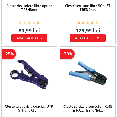
Cleste dezizolare fibra optica
Cleste sertizare fibra SC si ST
TRENDnet
TRENDnet










84,99 Lei
129,99 Lei
Pret de baza
Pret
Pret de baza
Pret
ADAUGA IN COS
ADAUGA IN COS
-25%
-20%
Cleste taiat cablu coaxial, UTP,
Cleste sertizare conectori RJ45
STP si CAT5,...
si RJ11, TrendNet...