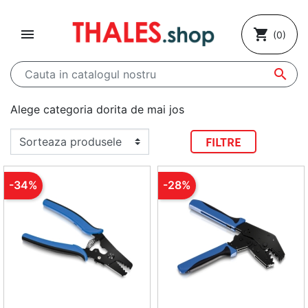

shopping_cart
(0)

Alege categoria dorita de mai jos
FILTRE
-34%
-28%