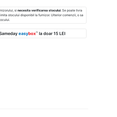
SMART HOME
Accesorii Smart Home
nizorului, si
necesita verificarea stocului
. Se poate livra
mita stocului disponibil la furnizor. Ulterior comenzii, o sa
Intrerupator Smart
ocului.
Prize inteligente
Becuri inteligente
Senzori inteligenti
r Sameday
easy
box
la doar 15 LEI
™
Termostat inteligent
Centrale Smart Home
Module Smart Home
Sisteme de ventilatie smart
Diverse Smart
CONECTICA SUPRAVEGHERE VIDEO