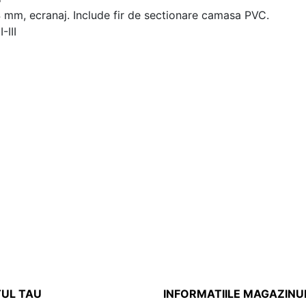
4 mm, ecranaj. Include fir de sectionare camasa PVC.
-III
UL TAU
INFORMATIILE MAGAZINU