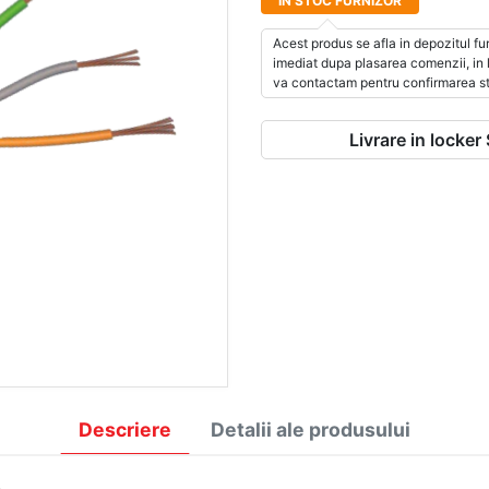
IN STOC FURNIZOR
SORII CCTV
Galaxy A57
PACHETE PROMOTIONALE
Galaxy S26
Accesorii CCTV
Acest produs se afla in depozitul fur
Galaxy S26 Plus
imediat dupa plasarea comenzii, in li
 de alimentare
Galaxy S26 Ultra
va contactam pentru confirmarea st
 Balun
 Galaxy A56 5G
si Conectori
Galaxy S25 Ultra
foane
Livrare in locke
Galaxy A56
turi CCTV
URI SI ADAPTOARE VIDEO
VIDEO BALUN SI PROTECTII
Descriere
Detalii ale produsului
%