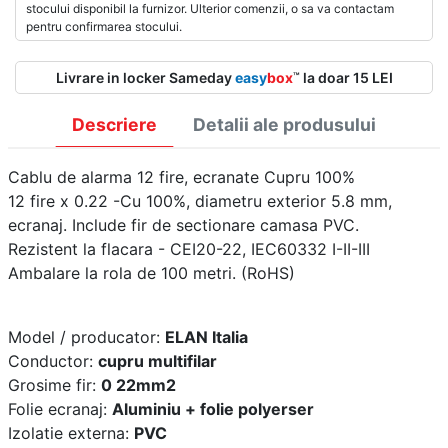
stocului disponibil la furnizor. Ulterior comenzii, o sa va contactam
pentru confirmarea stocului.
Livrare in locker Sameday
easy
box
la doar 15 LEI
™
Descriere
Detalii ale produsului
Cablu de alarma 12 fire, ecranate Cupru 100%
12 fire x 0.22 -Cu 100%, diametru exterior 5.8 mm,
ecranaj. Include fir de sectionare camasa PVC.
Rezistent la flacara - CEI20-22, IEC60332 I-II-III
Ambalare la rola de 100 metri. (RoHS)
Model / producator:
ELAN Italia
Conductor:
cupru multifilar
Grosime fir:
0 22mm2
Folie ecranaj:
Aluminiu + folie polyerser
Izolatie externa:
PVC