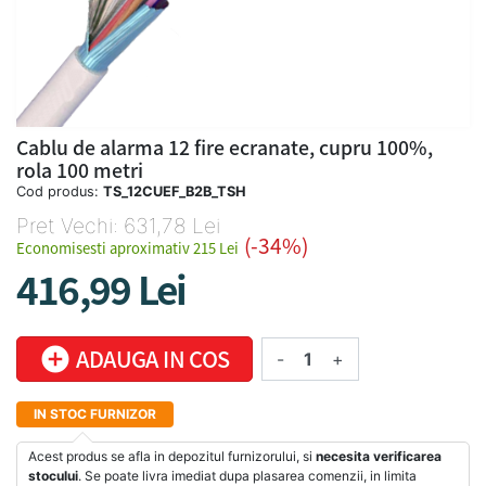
Cablu de alarma 12 fire ecranate, cupru 100%,
rola 100 metri
Cod produs:
TS_12CUEF_B2B_TSH
Pret Vechi: 631,78 Lei
(-34%)
Economisesti aproximativ 215 Lei
416,99 Lei
add_circle
ADAUGA IN COS
-
+
IN STOC FURNIZOR
Acest produs se afla in depozitul furnizorului, si
necesita verificarea
stocului
. Se poate livra imediat dupa plasarea comenzii, in limita